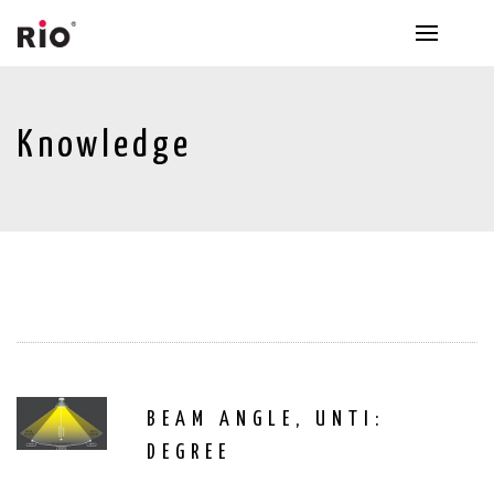
Knowledge
BEAM ANGLE, UNTI:
DEGREE